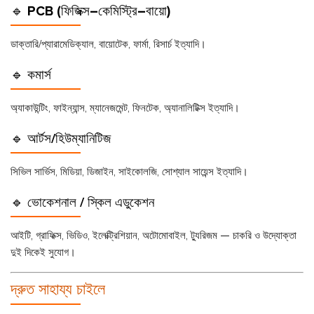
🔹 PCB (ফিজিক্স–কেমিস্ট্রি–বায়ো)
ডাক্তারি/প্যারামেডিক্যাল, বায়োটেক, ফার্মা, রিসার্চ ইত্যাদি।
🔹 কমার্স
অ্যাকাউন্টিং, ফাইন্যান্স, ম্যানেজমেন্ট, ফিনটেক, অ্যানালিটিক্স ইত্যাদি।
🔹 আর্টস/হিউম্যানিটিজ
সিভিল সার্ভিস, মিডিয়া, ডিজাইন, সাইকোলজি, সোশ্যাল সায়েন্স ইত্যাদি।
🔹 ভোকেশনাল / স্কিল এডুকেশন
আইটি, গ্রাফিক্স, ভিডিও, ইলেক্ট্রিশিয়ান, অটোমোবাইল, ট্যুরিজম — চাকরি ও উদ্যোক্তা
দুই দিকেই সুযোগ।
দ্রুত সাহায্য চাইলে