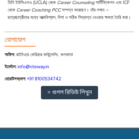
তিনি ইউসিএলএ (UCLA) থেকে
Career Counseling
সার্টিফিকেশন এবং ICF
থেকে
Career Coaching PCC
সম্পন্ন করেছেন। তাঁর লক্ষ্য –
ছাত্রছাত্রীদের মধ্যে আত্মবিশ্বাস, দিশা ও সঠিক সিদ্ধান্ত নেওয়ার ক্ষমতা তৈরি করা।
যোগাযোগ
অফিস:
রাইটওয়ে কেরিয়ার কাউন্সেলিং, কলকাতা
ইমেইল:
info@riteway.in
হোয়াটসঅ্যাপ:
+91 8100534742
⭐ গুগল রিভিউ লিখুন