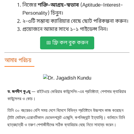
নিজের
শক্তি–আগ্রহ–স্বভাব
(Aptitude–Interest–
Personality) চিনুন।
২–৩টি সম্ভাব্য ক্যারিয়ার বেছে ছোট পরিকল্পনা করুন।
প্রয়োজনে আমার সাথে ১–১ গাইডেন্স নিন।
📅 ফ্রি কল বুক করুন
আমার পরিচয়
ড. জগদীশ কুণ্ডু
— রাইটওয়ে কেরিয়ার কাউন্সেলিং-এর প্রতিষ্ঠাতা, পেশাদার ক্যারিয়ার
কাউন্সেলর ও কোচ।
তিনি ৩০ বছরেরও বেশি সময় দেশে বিদেশে বিভিন্ন প্রতিষ্টানে উচ্চপদে কাজ করেছেন
(টাটা মোটরস,এরোনটিকাল ডেভেলপমেন্ট এজেন্সি, কগনিজ্যান্ট ইত্যাদি)। বর্তমানে তিনি
ছাত্রছাত্রী ও তরুণ পেশাজীবীদের সঠিক ক্যারিয়ার বেছে নিতে সাহায্য করেন।