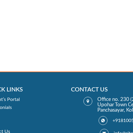
K LINKS
CONTACT US
Office no. 230 (
t’s Portal
Upohar Town Ce
onials
Panchasayar, Ko
+918100
ct Us