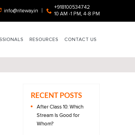
+918100534742
info@riteway.in
10 AM -1 PM, 4-8 PM
SSIONALS
RESOURCES
CONTACT US
RECENT POSTS
After Class 10: Which
Stream Is Good for
Whom?