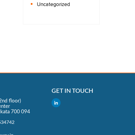
Uncategorized
GET IN TOUCH
2nd floor)
nter
lkata 700 094
534742