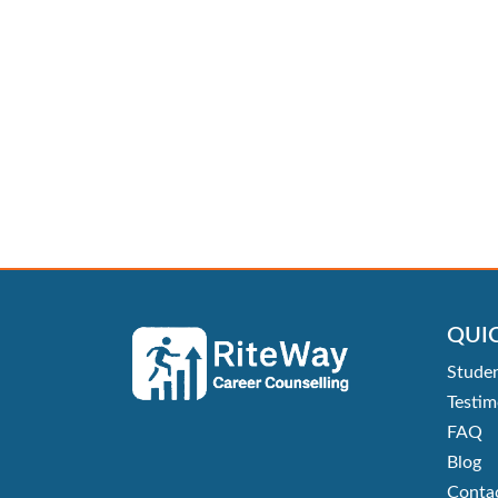
QUIC
Studen
Testim
FAQ
Blog
Conta